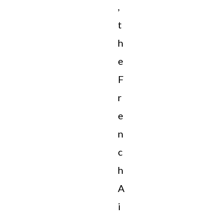
,
t
h
e
F
r
e
n
c
h
A
i