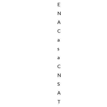
E
N
A
C
a
s
a
C
N
S
A
T